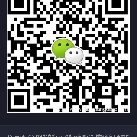
下载与支持
资料下载
视频中心
常见问题
购买流程
版权条款
北京乾行捷通荣获阿里巴巴国际站多项年度荣誉，持续引
领ICT与AI行业发展
2025/12/22
528
新闻中心
信创服务器
国产服务器
首批过测！超聚变通过超融合领域首个国家标准
2024/08/08
2462
新闻中心
Copyright © 2019 北京乾行捷通科技有限公司 版权所有 |
备案号