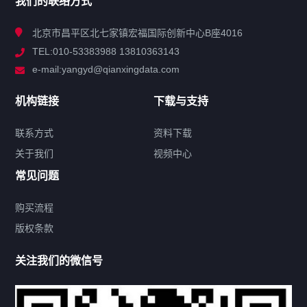
我们的联络方式
技术中心
北京市昌平区北七家镇宏福国际创新中心B座4016
TEL:010-53383988 13810363143
解决方案
e-mail:yangyd@qianxingdata.com
新闻中心
机构链接
下载与支持
关于我们
联系方式
资料下载
关于我们
视频中心
联系方式
常见问题
购买流程
版权条款
热门标签
关注我们的微信号
机构链接
联系方式
关于我们