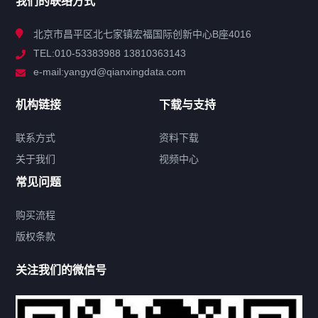
我们的联络方式
技术中心
北京市昌平区北七家镇宏福国际创新中心B座4016
TEL:010-53383988 13810363143
解决方案
e-mail:yangyd@qianxingdata.com
新闻中心
机构链接
下载与支持
关于我们
联系方式
资料下载
关于我们
视频中心
联系方式
常见问题
购买流程
版权条款
热门标签
关注我们的微信号
机构链接
联系方式
关于我们