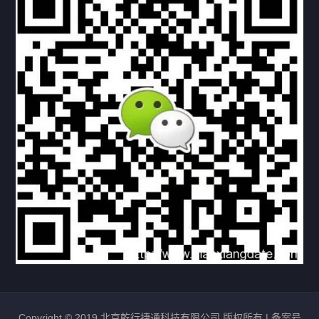
下载与支持
资料下载
视频中心
常见问题
购买流程
版权条款
北京乾行捷通荣获阿里巴巴国际站多项年度荣誉，持续引
领ICT与AI行业发展
2025/12/22
524
新闻中心
信创服务器
国产服务器
首批过测！超聚变通过超融合领域首个国家标准
2024/08/08
2455
新闻中心
Copyright © 2019 北京乾行捷通科技有限公司 版权所有 |
备案号