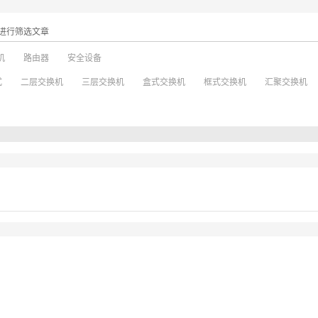
进行筛选文章
机
路由器
安全设备
式
二层交换机
三层交换机
盒式交换机
框式交换机
汇聚交换机