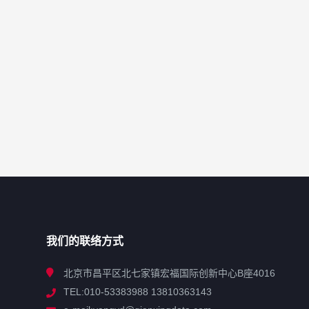
我们的联络方式
北京市昌平区北七家镇宏福国际创新中心B座4016
TEL:010-53383988 13810363143