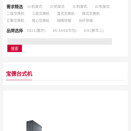
需求精选
1U机架式
2U机架式
3U机架式
4U机架式
二层交换机
三层交换机
盒式交换机
框式交换机
汇聚交换机
核心交换机
网络存储
光纤存储
品牌选择
DELL(戴尔)
HUAWEI(华为)
H3C(新华三)
宝德台式机