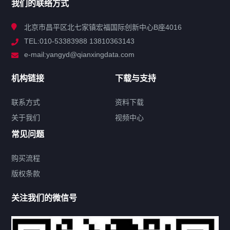
我们的联络方式
技术中心
北京市昌平区北七家镇宏福国际创新中心B座4016
TEL:010-53383988 13810363143
解决方案
e-mail:yangyd@qianxingdata.com
新闻中心
机构链接
下载与支持
关于我们
联系方式
资料下载
关于我们
视频中心
联系方式
常见问题
购买流程
版权条款
热门标签
关注我们的微信号
机构链接
联系方式
关于我们