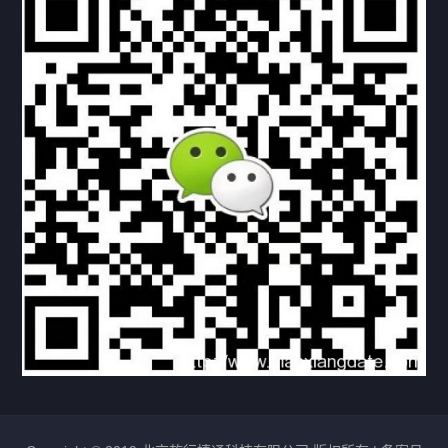
下载与支持
资料下载
视频中心
常见问题
购买流程
版权条款
北京乾行捷通荣获阿里巴巴国际站多项年度荣誉，持续引
领ICT与AI行业发展
2025/12/22
525
新闻中心
信创服务器
国产服务器
首批过测！超聚变通过超融合领域首个国家标准
2024/08/08
2458
新闻中心