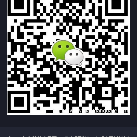
下载与支持
资料下载
视频中心
常见问题
购买流程
版权条款
北京乾行捷通荣获阿里巴巴国际站多项年度荣誉，持续引
领ICT与AI行业发展
2025/12/22
534
新闻中心
信创服务器
国产服务器
首批过测！超聚变通过超融合领域首个国家标准
2024/08/08
2468
新闻中心