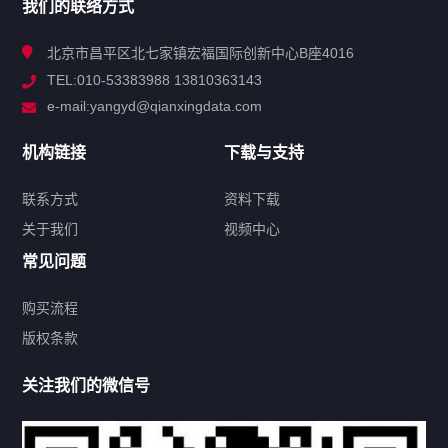
我们的联络方式
技术中心
北京市昌平区北七家镇宏福国际创新中心B座4016
TEL:010-53383988 13810363143
解决方案
e-mail:yangyd@qianxingdata.com
新闻中心
机构链接
下载与支持
关于我们
联系方式
资料下载
关于我们
视频中心
联系方式
常见问题
购买流程
版权条款
热门标签
关注我们的微信号
机构链接
联系方式
关于我们