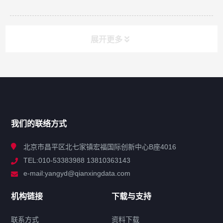
展开更多
网站导航
产品分类
我们的联络方式
技术中心
北京市昌平区北七家镇宏福国际创新中心B座4016
TEL:010-53383988 13810363143
解决方案
e-mail:yangyd@qianxingdata.com
新闻中心
机构链接
下载与支持
关于我们
联系方式
资料下载