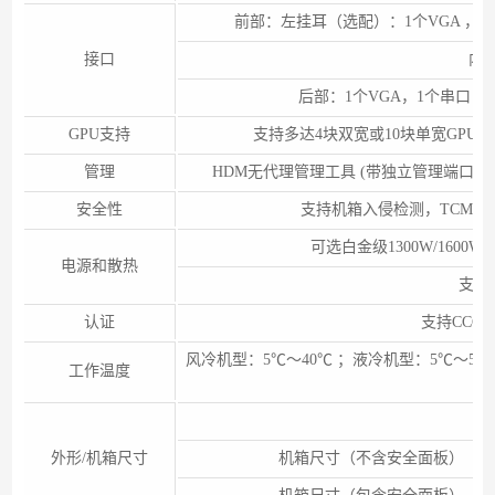
前部：左挂耳（选配）：1个VGA ，1个US
接口
内置
后部：1个VGA，1个串口（选
GPU支持
支持多达4块双宽或10块单宽GPU
管理
HDM无代理管理工具 (带独立管理端口) 
安全性
支持机箱入侵检测，TCM/T
可选白金级1300W/1600W
电源和散热
支持
认证
支持CCC，
风冷机型：5℃～40℃ ；液冷机型：5℃～
工作温度
技
外形/机箱尺寸
机箱尺寸（不含安全面板）（高x宽x深）