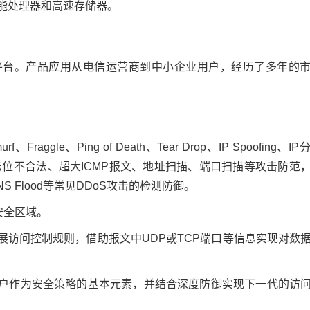
多核高性能处理器和高速存储器。
平台。产品应用从电信运营商到中小企业用户，经历了多年的
gle、Ping of Death、Tear Drop、IP Spoofing、I
标志位不合法、超大ICMP报文、地址扫描、端口扫描等攻击防范
d、DNS Flood等常见DDoS攻击的检测防御。
安全区域。
展访问控制规则，借助报文中UDP或TCP端口等信息实现对数
户作为安全策略的基本元素，并结合深度防御实现下一代的访