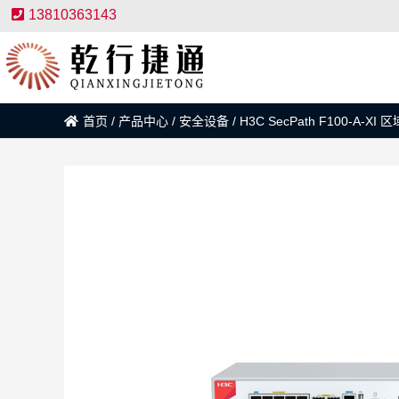
13810363143
首页
/
产品中心
/
安全设备
/
H3C SecPath F100-A-X