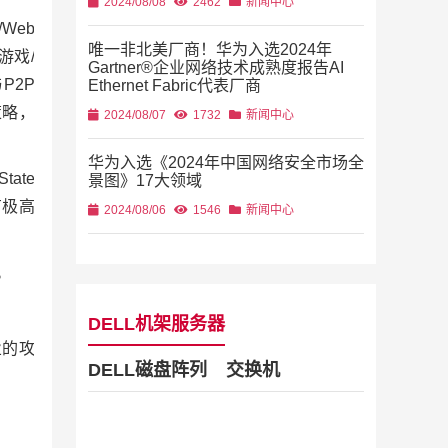
2024/08/08
2462
新闻中心
Web
唯一非北美厂商！华为入选2024年
络游戏/
Gartner®企业网络技术成熟度报告AI
P2P
Ethernet Fabric代表厂商
策略，
2024/08/07
1732
新闻中心
华为入选《2024年中国网络安全市场全
tate
景图》17大领域
有极高
2024/08/06
1546
新闻中心
。
DELL机架服务器
业的攻
DELL磁盘阵列
交换机
Dell Stor