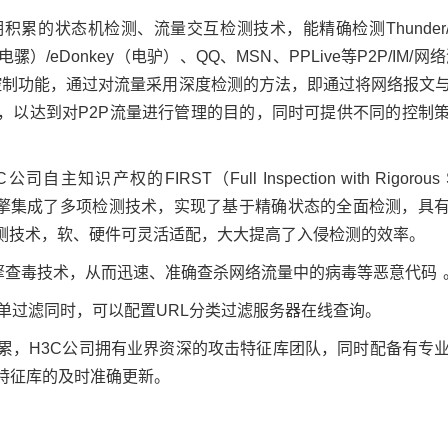
累的状态机检测、流量交互检测技术，能精确检测Thunder/
le（电骡）/eDonkey（电驴）、QQ、MSN、PPLive等P2P/IM/网
量控制功能，通过对流量采用深度检测的方法，即通过将网络报文与
，以达到对P2P流量进行管理的目的，同时可提供不同的控制
权的FIRST（Full Inspection with Rigorous S
ST引擎集成了多项检测技术，实现了基于精确状态的全面检测，具
检测技术，软、硬件可灵活适配，大大提高了入侵检测的效率。
流引擎查毒技术，从而迅速、准确查杀网络流量中的病毒等恶意代码
名单过滤同时，可以配置URL分类过滤服务器在线查询。
累，H3C公司拥有业界资深的攻击特征库团队，同时配备有专
特征库的及时准确更新。