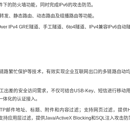
条件下的防火墙功能，同时完成IPv6的攻击防范。
数据报文转发、静态路由、动态路由及组播路由等功能。
ver IPv4 GRE隧道、手工隧道、6to4隧道、IPv4兼容IPv6自动
链路繁忙保护等技术，有效实现企业互联网出口的多链路自动
员工出差的安全访问需求，不仅可结合USB-Key、短信进行移动
一体化的认证接入。
MTP邮件地址、标题、附件和内容过滤；支持网页过滤，提供H
过滤，提供Java/ActiveX Blocking和SQL注入攻击防