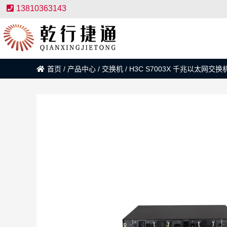
13810363143
首页
/
产品中心
/
交换机
/
H3C S7003X 千兆以太网交换