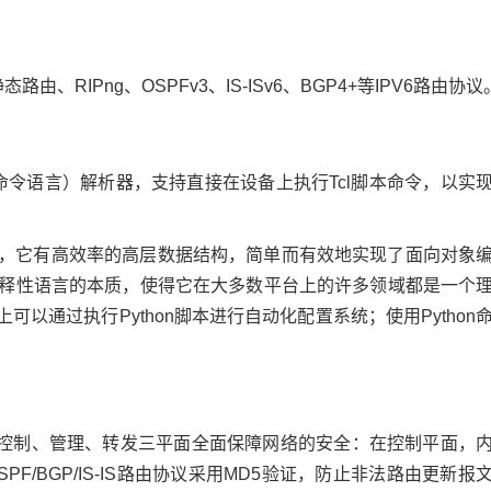
态路由、RIPng、OSPFv3、IS-ISv6、BGP4+等IPV6路由协议
age，工具命令语言）解析器，支持直接在设备上执行Tcl脚本命令，以实
语言，它有高效率的高层数据结构，简单而有效地实现了面向对象
上解释性语言的本质，使得它在大多数平台上的许多领域都是一个
以通过执行Python脚本进行自动化配置系统；使用Python
，可从控制、管理、转发三平面全面保障网络的安全：在控制平面，
F/BGP/IS-IS路由协议采用MD5验证，防止非法路由更新报