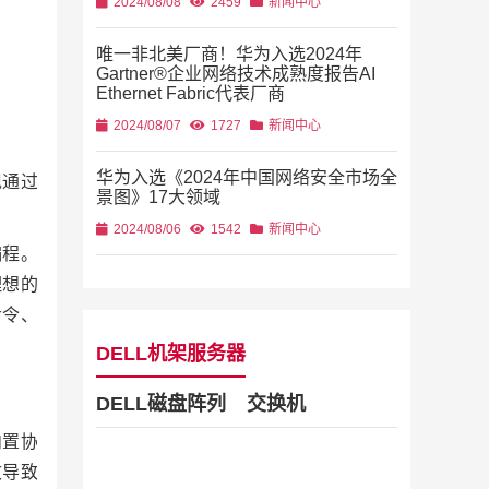
2024/08/08
2459
新闻中心
唯一非北美厂商！华为入选2024年
Gartner®企业网络技术成熟度报告AI
。
Ethernet Fabric代表厂商
2024/08/07
1727
新闻中心
华为入选《2024年中国网络安全市场全
现通过
景图》17大领域
2024/08/06
1542
新闻中心
编程。
理想的
命令、
DELL机架服务器
DELL磁盘阵列
交换机
内置协
文导致
Dell Stor