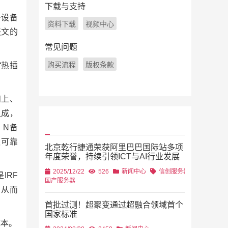
下载与支持
一设备
资料下载
视频中心
报文的
常见问题
购买流程
版权条款
“热插
和上、
组成，
：N备
议可靠
北京乾行捷通荣获阿里巴巴国际站多项
年度荣誉，持续引领ICT与AI行业发展
2025/12/22
526
新闻中心
信创服务器
IRF
国产服务器
，从而
首批过测！超聚变通过超融合领域首个
国家标准
成本。