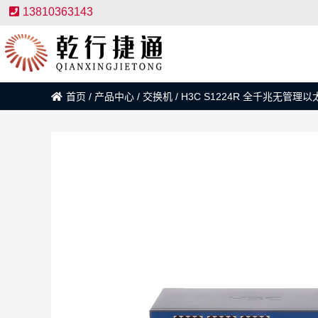
13810363143
首页
/
产品中心
/
交换机
/
H3C S1224R 全千兆无管理