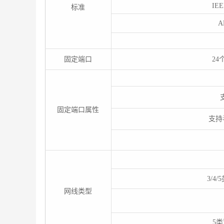
IEE
标准
A
固定端口
24
固定端口属性
支持
3/4
网线类型
5