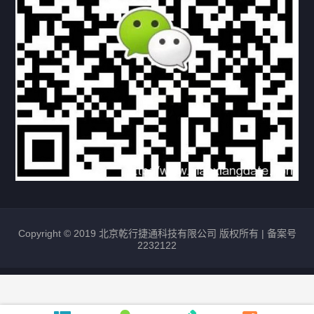
购买流程
版权条款
北京乾行捷通荣获阿里巴巴国际站多项年度荣誉，持续引
领ICT与AI行业发展
2025/12/22
525
新闻中心
信创服务器
国产服务器
首批过测！超聚变通过超融合领域首个国家标准
2024/08/08
2457
新闻中心
Copyright © 2019 北京乾行捷通科技有限公司 版权所有 |
备案号
2232122
唯一非北美厂商！华为入选2024年Gartner®企业网络技
术成熟度报告AI Ethernet Fabric代表厂商
2024/08/07
1726
新闻中心