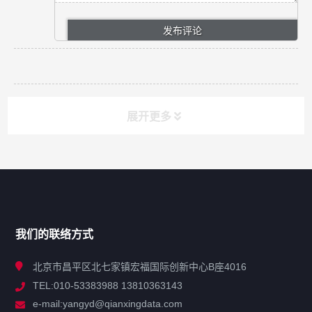
展开更多
网站导航
产品分类
我们的联络方式
技术中心
北京市昌平区北七家镇宏福国际创新中心B座4016
TEL:010-53383988 13810363143
解决方案
e-mail:yangyd@qianxingdata.com