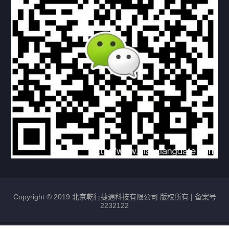
常见问题
购买流程
版权条款
北京乾行捷通荣获阿里巴巴国际站多项年度荣誉，持续引
领ICT与AI行业发展
2025/12/22
532
新闻中心
信创服务器
国产服务器
首批过测！超聚变通过超融合领域首个国家标准
2024/08/08
2465
新闻中心
Copyright © 2019 北京乾行捷通科技有限公司 版权所有 |
备案号
2232122
唯一非北美厂商！华为入选2024年Gartner®企业网络技
术成熟度报告AI Ethernet Fabric代表厂商