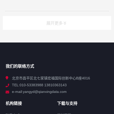
展开更多
网站导航
产品分类
我们的联络方式
技术中心
北京市昌平区北七家镇宏福国际创新中心B座4016
TEL:010-53383988 13810363143
解决方案
e-mail:yangyd@qianxingdata.com
新闻中心
机构链接
下载与支持
关于我们