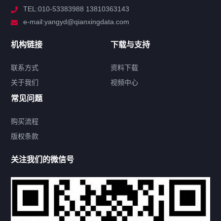
TEL:010-53383988 13810363143
解决方案
e-mail:yangyd@qianxingdata.com
新闻中心
机构链接
下载与支持
关于我们
联系方式
资料下载
关于我们
视频中心
联系方式
常见问题
购买流程
版权条款
热门标签
关注我们的微信号
机构链接
联系方式
关于我们
下载与支持