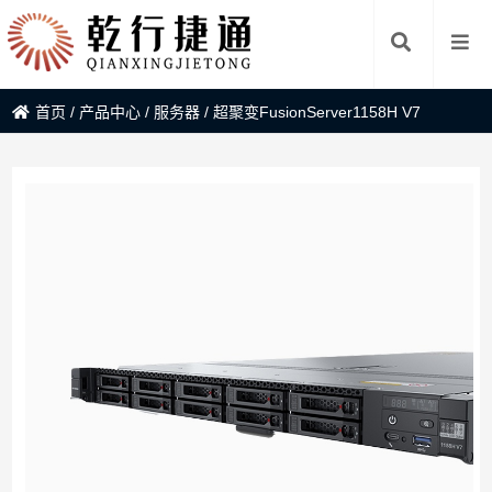
首页
/
产品中心
/
服务器
/
超聚变FusionServer1158H V7