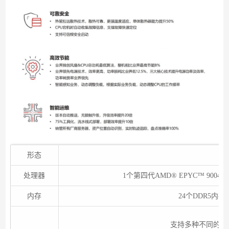
形态
1
处理器
1个第四代AMD® EPYC™ 9004
内存
24个DDR5内存
支持多种不同的硬