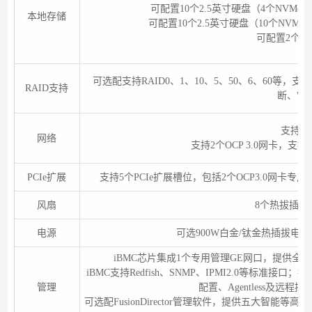
可配置10个2.5英寸硬盘（4个NVMe 
本地存储
可配置10个2.5英寸硬盘（10个NVMe 
可配置2个M.2
可选配支持RAID0、1、10、5、50、6、60等，
RAID支持
断、W
支持多
网络
支持2个OCP 3.0网卡，支持
PCIe扩展
支持5个PCIe扩展槽位，包括2个OCP3.0网卡专用的F
风扇
8个热拔插对
电源
可选900W白金/钛金热插拔电源，
iBMC芯片集成1个专用管理GE网口，提供
iBMC支持Redfish、SNMP、IPMI2.0等标准接
管理
配置、Agentless及
可选配FusionDirector管理软件，提供五大智