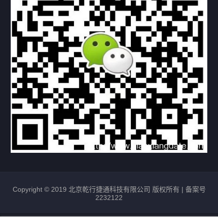
资料下载
视频中心
常见问题
购买流程
版权条款
北京乾行捷通荣获阿里巴巴国际站多项年度荣誉，持续引
领ICT与AI行业发展
2025/12/22
531
新闻中心
信创服务器
国产服务器
首批过测！超聚变通过超融合领域首个国家标准
2024/08/08
2464
新闻中心
Copyright © 2019 北京乾行捷通科技有限公司 版权所有 |
备案号
2232122
唯一非北美厂商！华为入选2024年Gartner®企业网络技
术成熟度报告AI Ethernet Fabric代表厂商