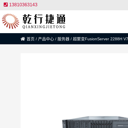
13810363143
首页
/
产品中心
/
服务器
/
超聚变FusionServer 2288H