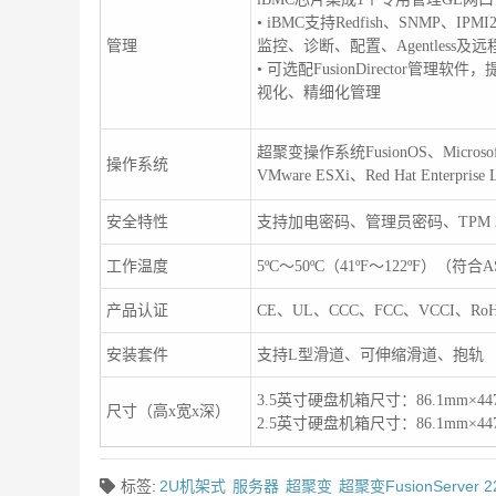
• iBMC支持Redfish、SNMP、
管理
监控、诊断、配置、Agentles
• 可选配FusionDirecto
视化、精细化管理
超聚变操作系统FusionOS、Microsoft Wi
操作系统
VMware ESXi、Red Hat Enterpris
安全特性
支持加电密码、管理员密码、TPM
工作温度
5ºC～50ºC（41ºF～122ºF）（符合ASH
产品认证
CE、UL、CCC、FCC、VCCI、Ro
安装套件
支持L型滑道、可伸缩滑道、抱轨
3.5英寸硬盘机箱尺寸：86.1mm×447 
尺寸（高x宽x深）
2.5英寸硬盘机箱尺寸：86.1mm×447 
标签:
2U机架式
服务器
超聚变
超聚变FusionServer 2