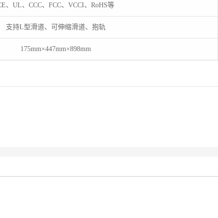
CE
、
UL
、
CCC
、
FCC
、
VCCI
、
RoHS
等
支持L型滑道、可伸缩滑道、抱轨
175mm×447mm×898mm