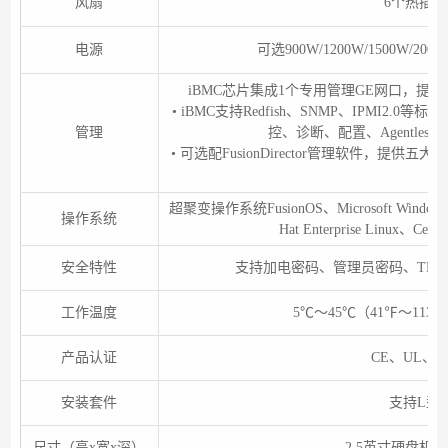
风扇
6个热插拔
电源
可选900W/1200W/1500W/
iBMC芯片集成1个专用管理GE网口，
• iBMC支持Redfish、SNMP、IPMI2
管理
控、诊断、配置、Agentl
• 可选配FusionDirector管理软件
超聚变操作系统FusionOS、Microsoft Windows Se
操作系统
Hat Enterprise Linux、Ce
安全特性
支持加电密码、管理员密码、TPM
工作温度
5
℃～
45
℃（
41
℉～
113
℉
产品认证
CE
、
UL
、
C
安装套件
支持L型
尺寸（高x宽x深）
2.5英寸硬盘机箱尺