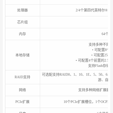
处理器
2/4
个第四代英特尔
®
至
芯片组
E
内存
64
个
D
支持多种不同
• 可配置8个前
本地存储
• 可配置25个
• 可配置4个前置的2.5英
支持Flash存储
可选配支持RAID0、1、10、1E、5、50、6
RAID支持
游、自诊
网络
支持多种网络扩展能力；
PCIe扩展
10个PCIe扩展槽位，1个OCP3