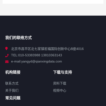
网站导航
产品分类
我们的联络方式
技术中心
北京市昌平区北七家镇宏福国际创新中心B座4016
TEL:010-53383988 13810363143
解决方案
e-mail:yangyd@qianxingdata.com
新闻中心
机构链接
下载与支持
关于我们
联系方式
资料下载
关于我们
视频中心
联系方式
常见问题