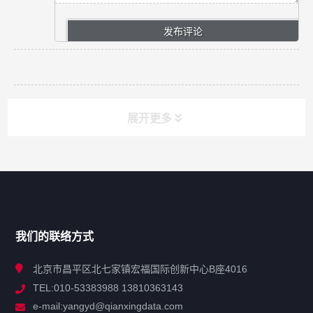
展开更多
网站导航
产品分类
我们的联络方式
技术中心
北京市昌平区北七家镇宏福国际创新中心B座4016
TEL:010-53383988 13810363143
解决方案
e-mail:yangyd@qianxingdata.com