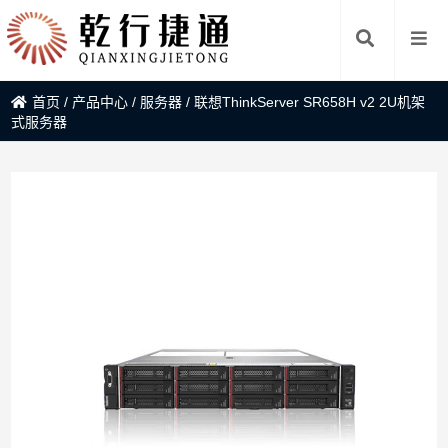
首页
/
产品中心
/
服务器
/
联想ThinkServer SR658H v2 2U机架
式服务器