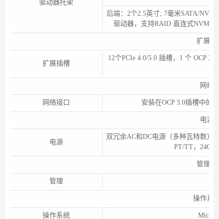
驱动器托架
后端：2个2.5英寸; 7毫米SATA/NV
驱动器，支持RAID 直连式NVMe、V
扩展性
12个PCIe 4.0/5.0 插槽，1 个 O
扩展插槽
网络
网络接口
安装在OCP 3.0插槽中的L
电源
双冗余AC和DC电源（多种瓦特数）；铂金和
电源
PT/TT，2400W
管理性
管理
L
操作系
操作系统
Micro