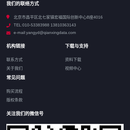
我们的联络方式
技术中心
北京市昌平区北七家镇宏福国际创新中心B座4016
TEL:010-53383988 13810363143
解决方案
e-mail:yangyd@qianxingdata.com
新闻中心
机构链接
下载与支持
关于我们
联系方式
资料下载
关于我们
视频中心
联系方式
常见问题
购买流程
版权条款
热门标签
关注我们的微信号
机构链接
联系方式
关于我们