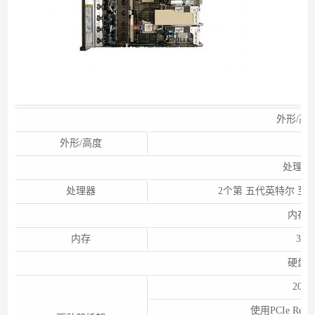
外形/高
外形/高度
处理器
处理器
2个第 五代英特尔 至
内存
内存
32个
硬盘
20个
使用PCIe Re