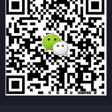
下载与支持
资料下载
视频中心
常见问题
购买流程
版权条款
北京乾行捷通荣获阿里巴巴国际站多项年度荣誉，持续引
领ICT与AI行业发展
2025/12/22
532
新闻中心
信创服务器
国产服务器
首批过测！超聚变通过超融合领域首个国家标准
2024/08/08
2466
新闻中心