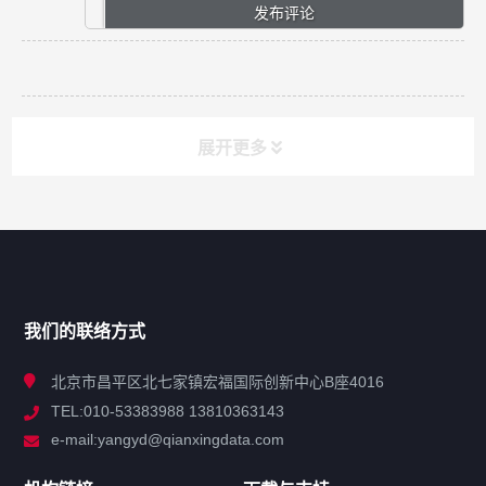
展开更多
网站导航
产品分类
我们的联络方式
技术中心
北京市昌平区北七家镇宏福国际创新中心B座4016
TEL:010-53383988 13810363143
解决方案
e-mail:yangyd@qianxingdata.com
新闻中心