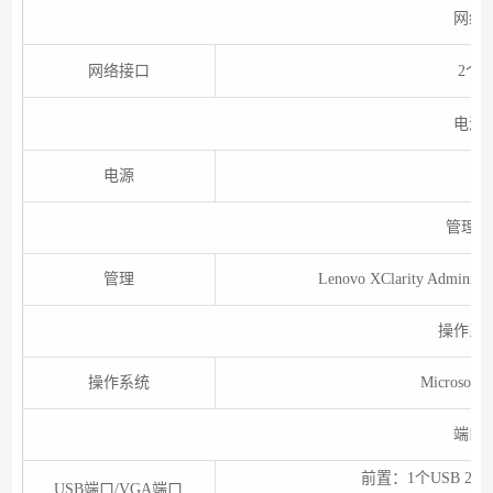
网络
网络接口
2个
电源
电源
固
管理性
管理
Lenovo XClarity Admi
操作系
操作系统
Microsof
端口
前置：1个USB 2.0
USB端口/VGA端口