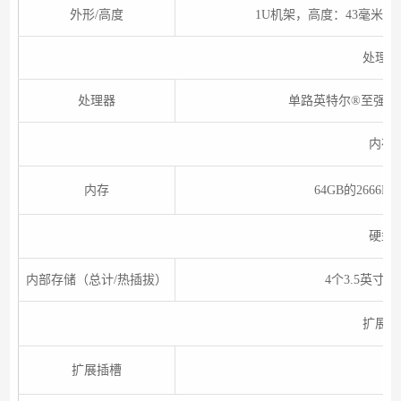
外形/高度
1U机架，高度：43毫米，宽
处理器
处理器
单路英特尔®至强® 
内存
内存
64GB的2666M
硬盘
内部存储（总计/热插拔）
4个3.5英寸易
扩展性
扩展插槽