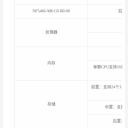
NF5466-M8-C0-R0-00
后出
处理器
内存
单颗CPU支持16条D
前置：支持24个3.5寸
存储
中置：支持8个3.5
后置：支持