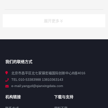
展开更多
网站导航
产品分类
我们的联络方式
技术中心
北京市昌平区北七家镇宏福国际创新中心B座4016
TEL:010-53383988 13810363143
解决方案
e-mail:yangyd@qianxingdata.com
新闻中心
机构链接
下载与支持
关于我们