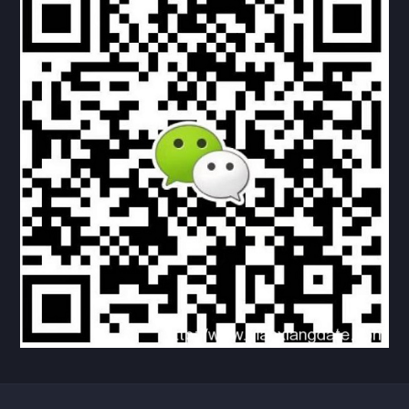
下载与支持
资料下载
视频中心
常见问题
购买流程
版权条款
北京乾行捷通荣获阿里巴巴国际站多项年度荣誉，持续引
领ICT与AI行业发展
2025/12/22
527
新闻中心
信创服务器
国产服务器
首批过测！超聚变通过超融合领域首个国家标准
2024/08/08
2460
新闻中心