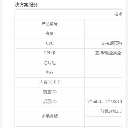
决方案服务
技术规
产品型号
高度
CPU
支持2颗英特尔
GPU卡
支持8颗全高全长双宽P
芯片组
内存
内置PCIE卡
前置I/O
后置I/O
1个串口，1个USB 3.
前置24块2.5或1
本地存储