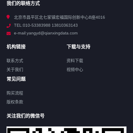
我们的联络方式
技术中心
北京市昌平区北七家镇宏福国际创新中心B座4016
TEL:010-53383988 13810363143
解决方案
e-mail:yangyd@qianxingdata.com
新闻中心
机构链接
下载与支持
关于我们
联系方式
资料下载
关于我们
视频中心
联系方式
常见问题
购买流程
版权条款
热门标签
关注我们的微信号
机构链接
联系方式
关于我们