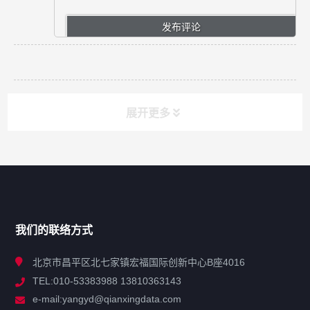
展开更多
网站导航
产品分类
我们的联络方式
技术中心
北京市昌平区北七家镇宏福国际创新中心B座4016
TEL:010-53383988 13810363143
解决方案
e-mail:yangyd@qianxingdata.com