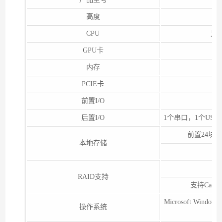
高度
CPU
支持
GPU卡
内存
PCIE卡
前置I/O
后置I/O
1个串口，1个USB 
前置24块2.
本地存储
RAID支持
支持Cac
Microsoft Window
操作系统