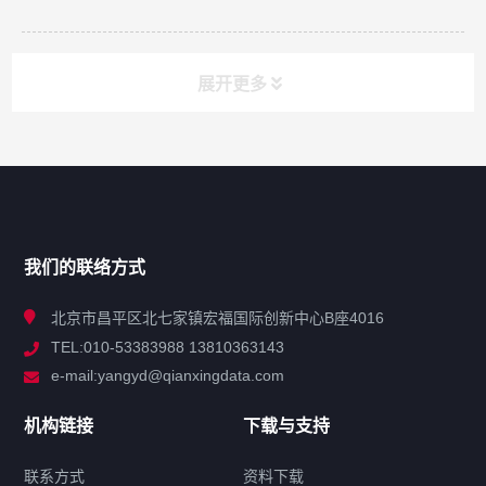
展开更多
网站导航
产品分类
我们的联络方式
技术中心
北京市昌平区北七家镇宏福国际创新中心B座4016
TEL:010-53383988 13810363143
解决方案
e-mail:yangyd@qianxingdata.com
新闻中心
机构链接
下载与支持
关于我们
联系方式
资料下载