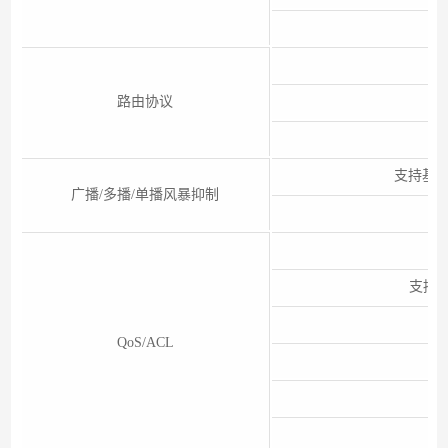
支
路由协议
支持基
广播/多播/单播风暴抑制
支
支持S
QoS/ACL