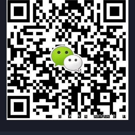
联系方式
关于我们
下载与支持
资料下载
视频中心
常见问题
购买流程
版权条款
北京乾行捷通荣获阿里巴巴国际站多项年度荣誉，持续引
领ICT与AI行业发展
2025/12/22
525
新闻中心
信创服务器
国产服务器
首批过测！超聚变通过超融合领域首个国家标准