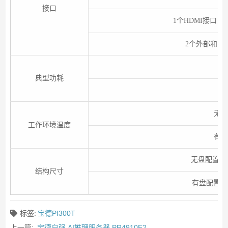
接口
1个HDMI接口，
2个外部和1个内
典型功耗
无盘配
工作环境温度
有盘配
无盘配置：45 
结构尺寸
有盘配置：45 
标签:
宝德PI300T
上一篇:
宝德自强 AI推理服务器 PR4910E2