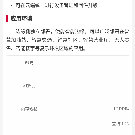
可在云端统一进行设备管理和固件升级
应用环境
边缘侧独立部署，使能智能边缘，可以广泛部署在智
慧加油站、智慧交通、智慧社区、智慧营业厅、无人零
售、智能楼宇等复杂环境区域的应用。
型号
2
AI算力
1
内存规格
LPDDR4X，
支持H.264硬