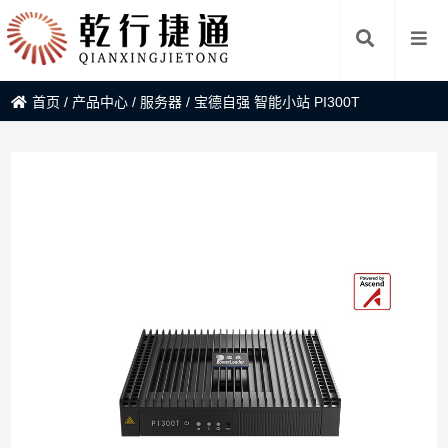
首页
/
产品中心
/
服务器
/
宝德自强 智能小站 PI300T