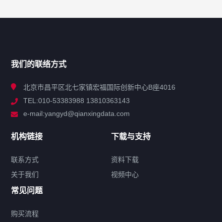
网站导航
产品分类
我们的联络方式
技术中心
北京市昌平区北七家镇宏福国际创新中心B座4016
TEL:010-53383988 13810363143
解决方案
e-mail:yangyd@qianxingdata.com
新闻中心
机构链接
下载与支持
关于我们
联系方式
资料下载
关于我们
视频中心
联系方式
常见问题
购买流程