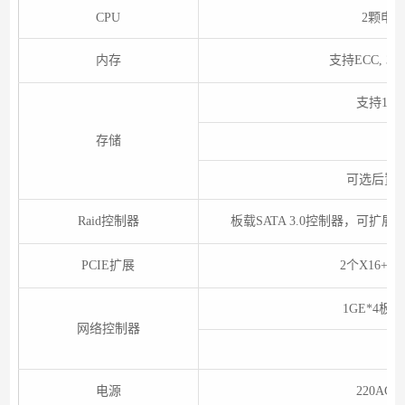
CPU
2颗申威
内存
支持ECC, 3
支持12个
存储
可选后置4个
Raid控制器
板载SATA 3.0控制器，可扩展
PCIE扩展
2个X16+X
1GE*4板载
网络控制器
电源
220AC