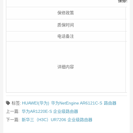
保修信
保修政策
质保时间
电话备注
保
次
之
详细内容
以
修
购
标签:
HUAWEI(华为)
华为NetEngine AR6121C-S
路由器
上一篇:
华为AR1220E-S 企业级路由器
下一篇:
新华三（H3C）UR7206 企业级路由器