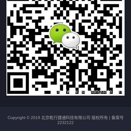
资料下载
视频中心
常见问题
购买流程
版权条款
北京乾行捷通荣获阿里巴巴国际站多项年度荣誉，持续引
领ICT与AI行业发展
2025/12/22
529
新闻中心
信创服务器
国产服务器
首批过测！超聚变通过超融合领域首个国家标准
2024/08/08
2462
新闻中心
Copyright © 2019 北京乾行捷通科技有限公司 版权所有 |
备案号
2232122
唯一非北美厂商！华为入选2024年Gartner®企业网络技
术成熟度报告AI Ethernet Fabric代表厂商