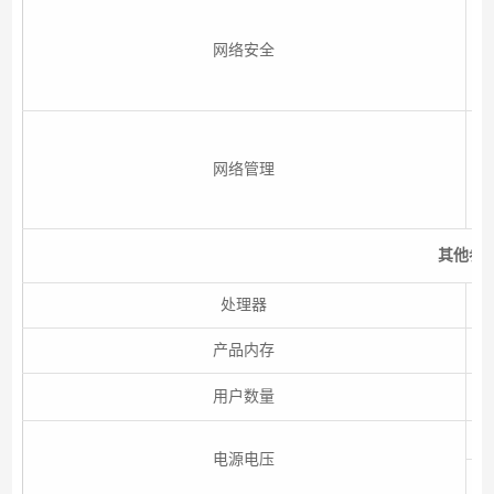
P
网络安全
制
升
R
网络管理
其他参
处理器
产品内存
用户数量
电源电压