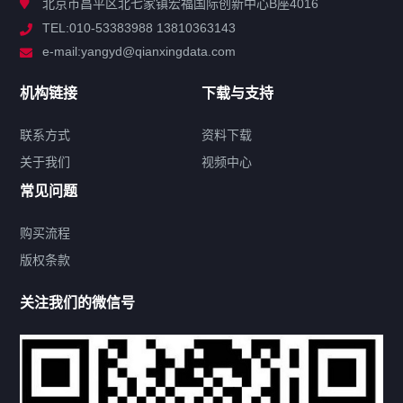
北京市昌平区北七家镇宏福国际创新中心B座4016
TEL:010-53383988 13810363143
解决方案
e-mail:yangyd@qianxingdata.com
新闻中心
机构链接
下载与支持
关于我们
联系方式
资料下载
关于我们
视频中心
联系方式
常见问题
购买流程
版权条款
热门标签
关注我们的微信号
机构链接
联系方式
关于我们
下载与支持