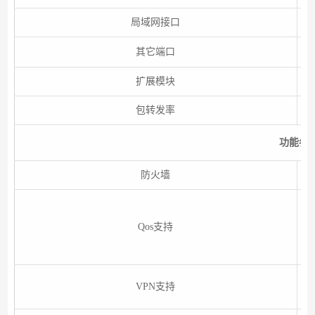
局域网接口
其它端口
扩展模块
包转发率
功能参
防火墙
D
流
Qos支持
为
VPN支持