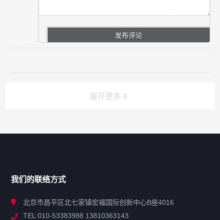
展开更多
网站导航
产品分类
我们的联络方式
技术中心
北京市昌平区北七家镇宏福国际创新中心B座4016
TEL:010-53383988 13810363143
解决方案