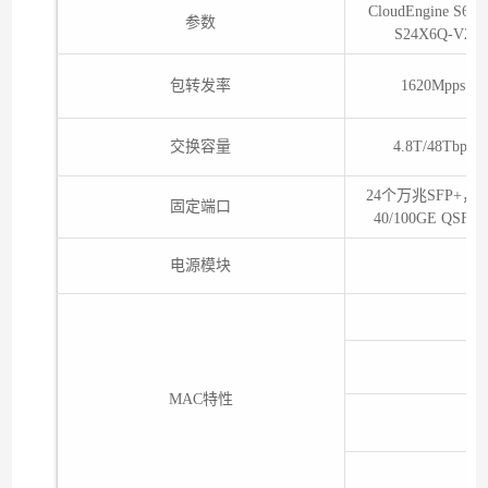
CloudEngine S673
参数
S24X6Q-V2
包转发率
1620Mpps
交换容量
4.8T/48Tbps
24个万兆SFP+，
固定端口
40/100GE QSFP2
电源模块
MAC特性