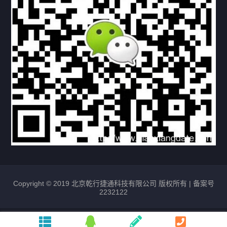
常见问题
购买流程
版权条款
北京乾行捷通荣获阿里巴巴国际站多项年度荣誉，持续引
领ICT与AI行业发展
2025/12/22
525
新闻中心
信创服务器
国产服务器
首批过测！超聚变通过超融合领域首个国家标准
2024/08/08
2458
新闻中心
Copyright © 2019 北京乾行捷通科技有限公司 版权所有 |
备案号
2232122
唯一非北美厂商！华为入选2024年Gartner®企业网络技
术成熟度报告AI Ethernet Fabric代表厂商
2024/08/07
1727
新闻中心