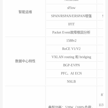
sFlow
智能运维
SPAN/RSPAN/ERSPAN增强
SP
IFIT
Packet Event故障根因分析
Pa
1588v2
RoCE V1/V2
VXLAN routing 和 bridging
数据中心特性
BGP-EVPN
PFC、AI ECN
NSLB
87
缆
113
典型功耗：528W（100%负载，