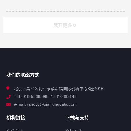
展开更多
网站导航
产品分类
我们的联络方式
技术中心
北京市昌平区北七家镇宏福国际创新中心B座4016
TEL:010-53383988 13810363143
解决方案
e-mail:yangyd@qianxingdata.com
新闻中心
机构链接
下载与支持
关于我们