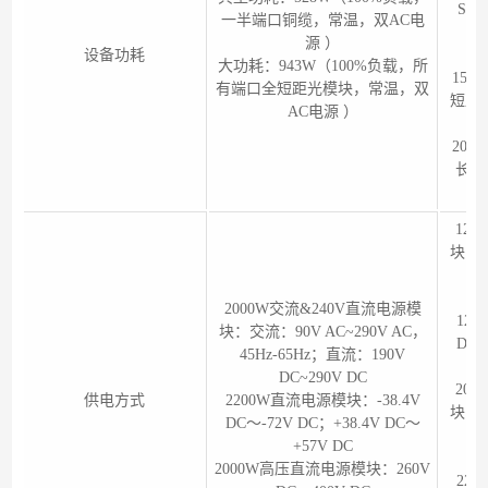
SR
一半端口铜缆，常温，双AC电
源 ）
设备功耗
大功耗：943W（100%负载，所
154
有端口全短距光模块，常温，双
短距
AC电源 ）
208
长距
12
块：交
4
2000W交流&240V直流电源模
12
块：交流：90V AC~290V AC，
DC～
45Hz-65Hz；直流：190V
DC~290V DC
20
供电方式
2200W直流电源模块：-38.4V
块：交
DC～-72V DC；+38.4V DC～
4
+57V DC
2000W高压直流电源模块：260V
22