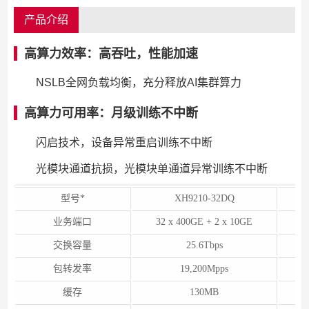
产品介绍
高算力效率：高吞吐，性能加速
NSLB全网负载均衡，充分释放AI集群算力
高算力可用率：月级训练不中断
闪启技术，设备异常重启训练不中断
光模块通道抗损，光模块单通道异常训练不中断
型号*
XH9210-32DQ
业务端口
32 x 400GE + 2 x 10GE
6
交换容量
25.6Tbps
包转发率
19,200Mpps
缓存
130MB