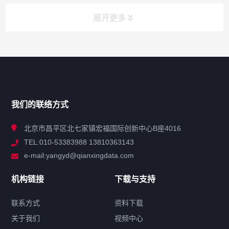
展开更多
网站导航
产品分类
我们的联络方式
技术中心
北京市昌平区北七家镇宏福国际创新中心B座4016
TEL:010-53383988 13810363143
解决方案
e-mail:yangyd@qianxingdata.com
新闻中心
机构链接
下载与支持
关于我们
联系方式
资料下载
关于我们
视频中心
联系方式