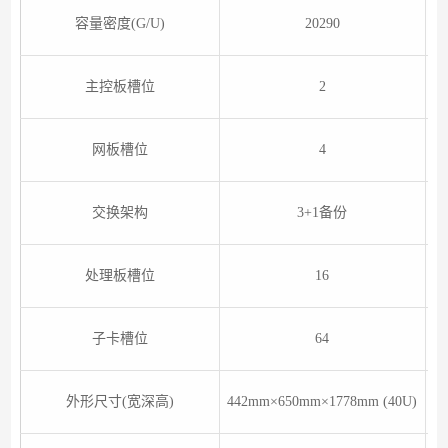
容量密度(G/U)
20290
主控板槽位
2
网板槽位
4
交换架构
3+1备份
处理板槽位
16
子卡槽位
64
外形尺寸(宽深高)
442mm×650mm×1778mm (40U)
4