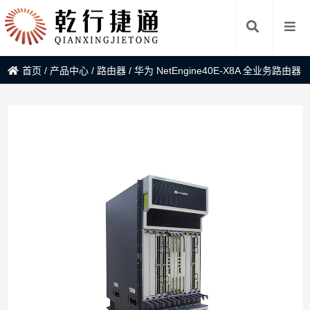
首页
/
产品中心
/
路由器
/
华为 NetEngine40E-X8A 全业务路由器