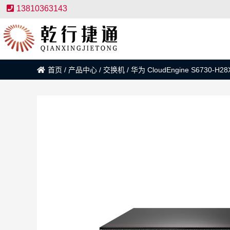
13810363143
首页
/
产品中心
/
交换机
/
华为 CloudEngine S6730-H