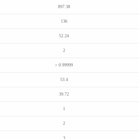
897.38
136
52.24
2
> 0.99999
53.4
39.72
1
2
3