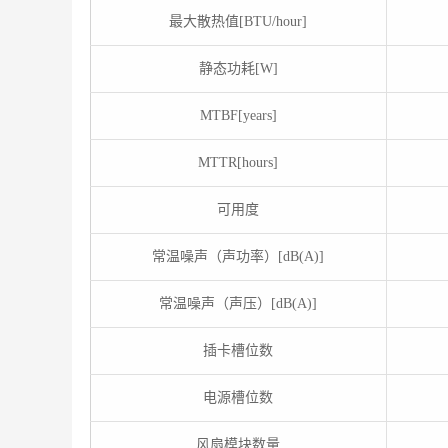
最大散热值[BTU/hour]
静态功耗[W]
MTBF[years]
MTTR[hours]
可用度
常温噪声（声功率）[dB(A)]
常温噪声（声压）[dB(A)]
插卡槽位数
电源槽位数
风扇模块数量