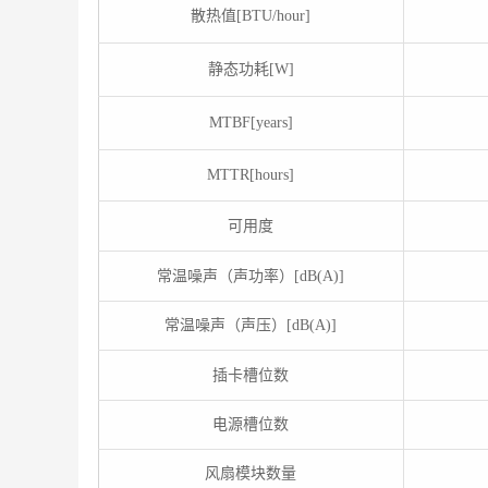
散热值[BTU/hour]
静态功耗[W]
MTBF[years]
MTTR[hours]
可用度
常温噪声（声功率）[dB(A)]
常温噪声（声压）[dB(A)]
插卡槽位数
电源槽位数
风扇模块数量