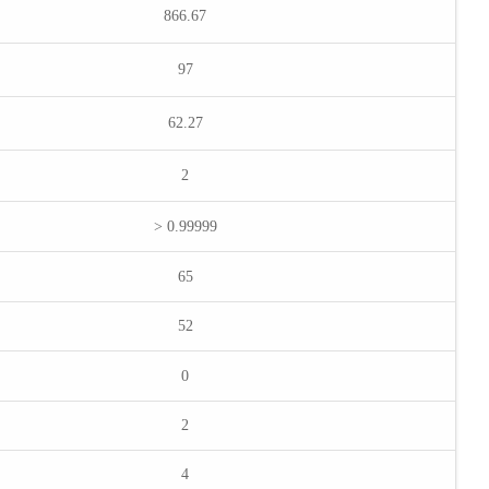
866.67
97
62.27
2
> 0.99999
65
52
0
2
4