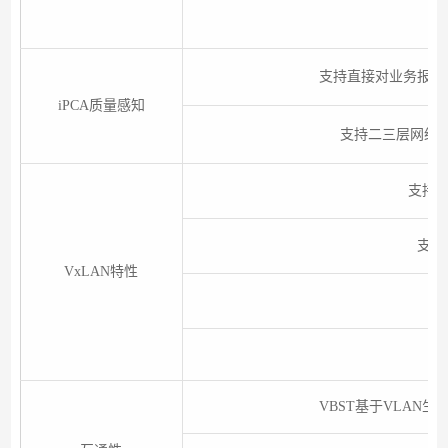
支持直接对业务报文
iPCA质量感知
支持二三层网络
支持V
支持
VxLAN特性
支
VBST基于VLAN生成