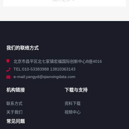
网站导航
产品分类
我们的联络方式
技术中心
北京市昌平区北七家镇宏福国际创新中心B座4016
TEL:010-53383988 13810363143
解决方案
e-mail:yangyd@qianxingdata.com
新闻中心
机构链接
下载与支持
关于我们
联系方式
资料下载
关于我们
视频中心
联系方式
常见问题