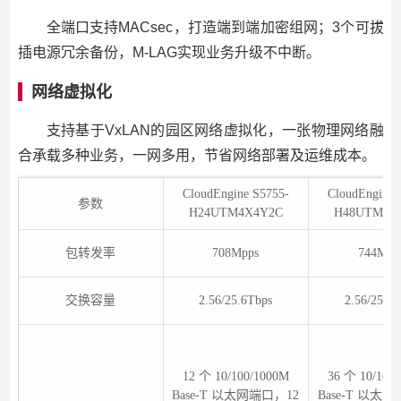
全端口支持MACsec，打造端到端加密组网；3个可拔
插电源冗余备份，M-LAG实现业务升级不中断。
网络虚拟化
支持基于VxLAN的园区网络虚拟化，一张物理网络融
合承载多种业务，一网多用，节省网络部署及运维成本。
CloudEngine S5755-
CloudEngine 
参数
H24UTM4X4Y2C
H48UTM4X
包转发率
708Mpps
744Mpp
交换容量
2.56/25.6Tbps
2.56/25.6T
12 个 10/100/1000M
36 个 10/100
Base-T 以太网端口，12
Base-T 以太