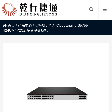
首页
/
产品中心
/
交换机
/
华为 CloudEngine S5755-
H24UM4Y2CZ 多速率交换机