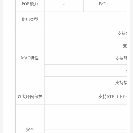
POE能力
-
PoE+
供电类型
支持MA
支持
MAC特性
支持静态
支
支持接口
以太环网保护
支持STP（IEEE 80
支
安全