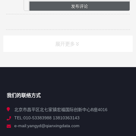
展开更多
网站导航
产品分类
我们的联络方式
技术中心
北京市昌平区北七家镇宏福国际创新中心B座4016
TEL:010-53383988 13810363143
解决方案
e-mail:yangyd@qianxingdata.com
新闻中心