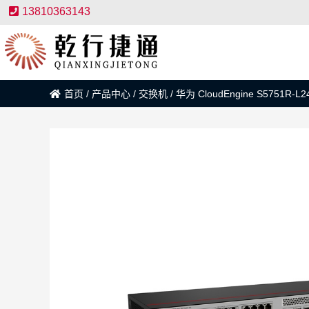
13810363143
首页
/
产品中心
/
交换机
/
华为 CloudEngine S5751R