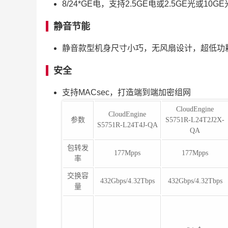
8/24*GE电，支持2.5GE电或2.5GE光或
静音节能
静音款型机身尺寸小巧，无风扇设计，超低功
安全
支持MACsec，打造端到端加密组网
CloudEngine
CloudEngine
参数
S5751R-L24T2J2X-
S5751R-L24T4J-QA
QA
包转发
177Mpps
177Mpps
率
交换容
432Gbps/4.32Tbps
432Gbps/4.32Tbps
量