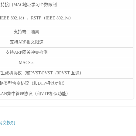
支持接口MAC地址学习个数限制
EEE 802.1d），RSTP（IEEE 802.1w）
支持端口隔离
支持ARP报文限速
支持ARP网关冲突检测
MACSec
N生成树协议（和PVST/PVST+/RPVST 互通）
 链路类型协商协议（和DTP相似功能）
 VLAN集中管理协议（和VTP相似功能）
以太网交换机