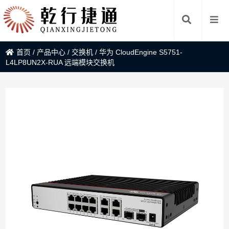
首页
/
产品中心
/
交换机
/
华为 CloudEngine S5751-
L4LP8UN2X-RUA 远端模块交换机