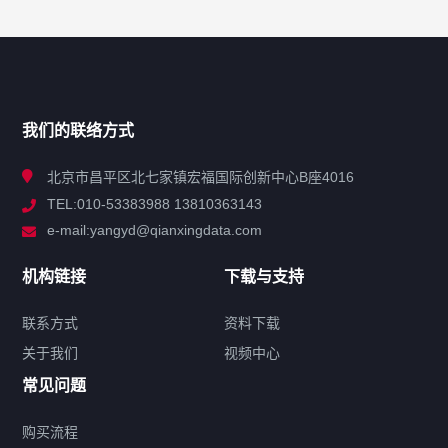
网站导航
产品分类
我们的联络方式
技术中心
北京市昌平区北七家镇宏福国际创新中心B座4016
TEL:010-53383988 13810363143
解决方案
e-mail:yangyd@qianxingdata.com
新闻中心
机构链接
下载与支持
关于我们
联系方式
资料下载
关于我们
视频中心
联系方式
常见问题
购买流程