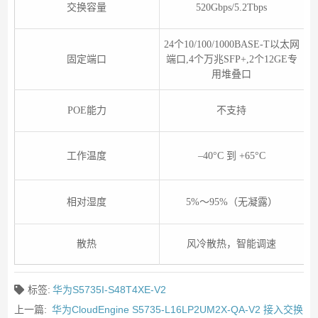
交换容量
520Gbps/5.2Tbps
24个10/100/1000BASE-T以太网
2
固定端口
端口,4个万兆SFP+,2个12GE专
端
用堆叠口
POE能力
不支持
工作温度
–40°C 到 +65°C
相对湿度
5%～95%（无凝露）
散热
风冷散热，智能调速
标签:
华为S5735I-S48T4XE-V2
上一篇:
华为CloudEngine S5735-L16LP2UM2X-QA-V2 接入交换