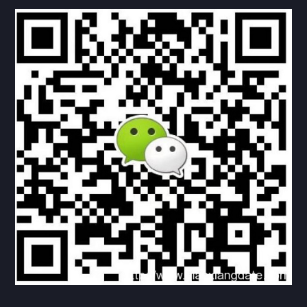
联系方式
关于我们
下载与支持
资料下载
视频中心
常见问题
购买流程
版权条款
北京乾行捷通荣获阿里巴巴国际站多项年度荣誉，持续引
领ICT与AI行业发展
2025/12/22
526
新闻中心
信创服务器
国产服务器
首批过测！超聚变通过超融合领域首个国家标准