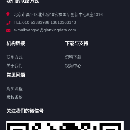
我们的联络方式
技术中心
北京市昌平区北七家镇宏福国际创新中心B座4016
TEL:010-53383988 13810363143
解决方案
e-mail:yangyd@qianxingdata.com
新闻中心
机构链接
下载与支持
关于我们
联系方式
资料下载
关于我们
视频中心
联系方式
常见问题
购买流程
版权条款
热门标签
关注我们的微信号
机构链接
联系方式
关于我们