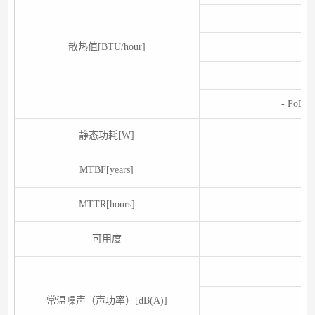
散热值[BTU/hour]
- Po
静态功耗[W]
MTBF[years]
MTTR[hours]
可用度
常温噪声（声功率）[dB(A)]