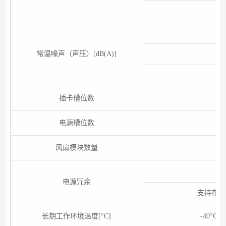
常温噪声（声压）[dB(A)]
插卡槽位数
电源槽位数
风扇模块数量
电源冗余
支持在同
长期工作环境温度[°C]
-40°