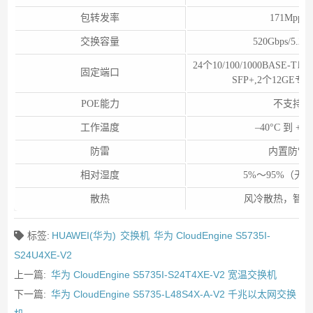
包转发率
171Mpps
交换容量
520Gbps/5.2T
24个10/100/1000BASE
固定端口
SFP+,2个12GE
POE能力
不支持
工作温度
–40°C 到 +65
防雷
内置防雷
相对湿度
5%～95%（无
散热
风冷散热，智能
标签:
HUAWEI(华为)
交换机
华为 CloudEngine S5735I-
S24U4XE-V2
上一篇:
华为 CloudEngine S5735I-S24T4XE-V2 宽温交换机
下一篇:
华为 CloudEngine S5735-L48S4X-A-V2 千兆以太网交换