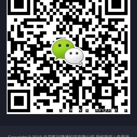
下载与支持
资料下载
视频中心
常见问题
购买流程
版权条款
北京乾行捷通荣获阿里巴巴国际站多项年度荣誉，持续引
领ICT与AI行业发展
2025/12/22
528
新闻中心
信创服务器
国产服务器
首批过测！超聚变通过超融合领域首个国家标准
2024/08/08
2462
新闻中心
Copyright © 2019 北京乾行捷通科技有限公司 版权所有 |
备案号