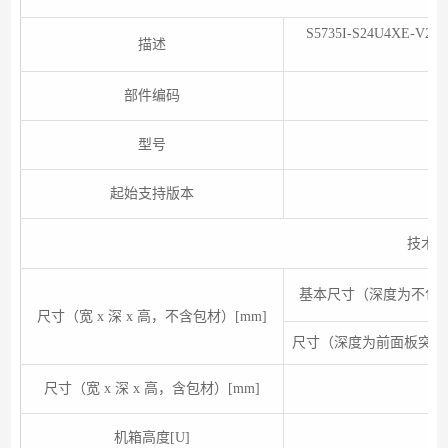
S5735I-S24U4XE-V
描述
部件编码
型号
起始支持版本
技术
基本尺寸（深度为不包含前后
尺寸（宽 x 深 x 高，不含包材）[mm]
尺寸（深度为前面板突出的端
尺寸（宽 x 深 x 高，含包材）[mm]
机箱高度[U]