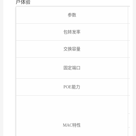
户体验
参数
包转发率
交换容量
2
固定端口
POE能力
MAC特性