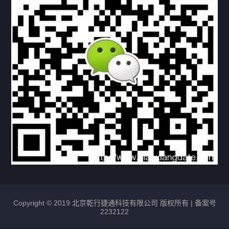
资料下载
视频中心
常见问题
购买流程
版权条款
北京乾行捷通荣获阿里巴巴国际站多项年度荣誉，持续引
领ICT与AI行业发展
2025/12/22
525
新闻中心
信创服务器
国产服务器
首批过测！超聚变通过超融合领域首个国家标准
2024/08/08
2458
新闻中心
Copyright © 2019 北京乾行捷通科技有限公司 版权所有 |
备案号
2232122
唯一非北美厂商！华为入选2024年Gartner®企业网络技
术成熟度报告AI Ethernet Fabric代表厂商