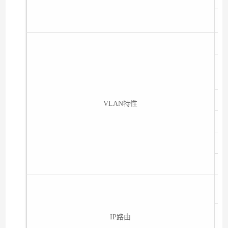
•
VLAN特性
• 
IP路由