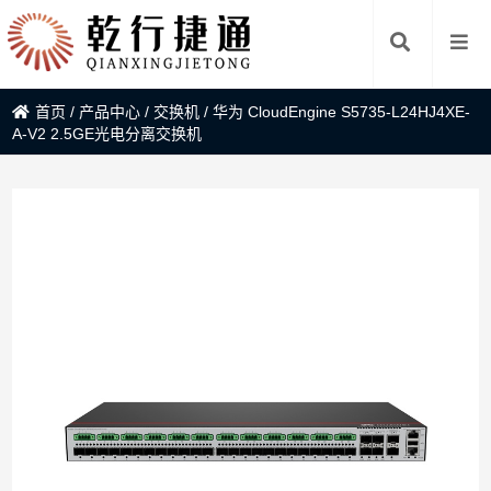
首页
/
产品中心
/
交换机
/
华为 CloudEngine S5735-L24HJ4XE-
A-V2 2.5GE光电分离交换机