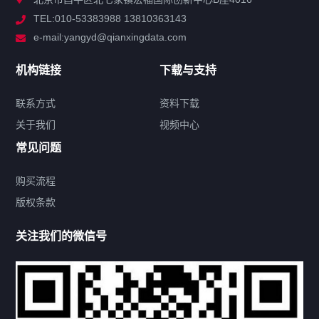
TEL:010-53383988 13810363143
解决方案
e-mail:yangyd@qianxingdata.com
新闻中心
机构链接
下载与支持
关于我们
联系方式
资料下载
关于我们
视频中心
联系方式
常见问题
购买流程
版权条款
热门标签
关注我们的微信号
机构链接
联系方式
关于我们
下载与支持