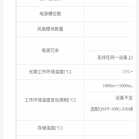
电源槽位数
风扇模块数量
电源冗余
支持在同一设备上同
长期工作环境温度[°C]
-5°C～
1800m～5000m
设备不支持
工作环境温度变化限制[°C]
选配QSFP-100G-ER4和
存储温度[°C]