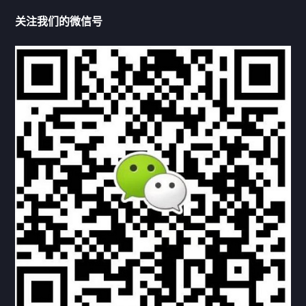
关注我们的微信号
机构链接
联系方式
关于我们
下载与支持
资料下载
视频中心
常见问题
购买流程
版权条款
北京乾行捷通荣获阿里巴巴国际站多项年度荣誉，持续引
领ICT与AI行业发展
2025/12/22
529
新闻中心
信创服务器
国产服务器