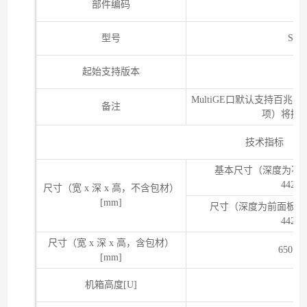
部件编码
型号
S57
起始支持版本
MultiGE口默认支持百兆、千
备注
项）将接口
技术指标
基本尺寸（深度为不
442.
尺寸（宽 x 深 x 高，不含包材）
[mm]
尺寸（深度为前面板突
442.
尺寸（宽 x 深 x 高，含包材）
650.0
[mm]
机箱高度[U]