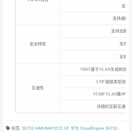
支持B
支持通过Ne
支持加密通
支持威
安全特性
支持全
VBST基于VLAN生成树协议（和
LNP 链路类型协
互通性
VCMP VLAN集中
详细的互联互通认
标签:
S5732-H48UM4Y2CZ-V2
华为 CloudEngine S5732-