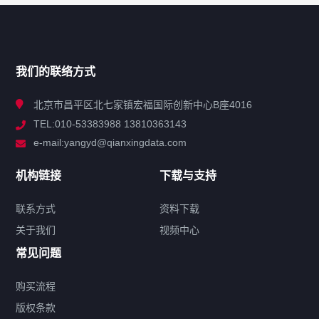
网站导航
产品分类
我们的联络方式
技术中心
北京市昌平区北七家镇宏福国际创新中心B座4016
TEL:010-53383988 13810363143
解决方案
e-mail:yangyd@qianxingdata.com
新闻中心
机构链接
下载与支持
关于我们
联系方式
资料下载
关于我们
视频中心
联系方式
常见问题
购买流程
版权条款
热门标签