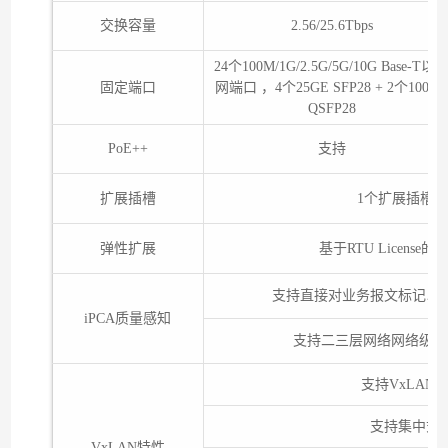
交换容量
2.56/25.6Tbps
24个100M/1G/2.5G/5G/10G Base-T以
固定端口
网端口 ，4个25GE SFP28 + 2个100G
QSFP28
PoE++
支持
扩展插槽
1个扩展插槽，
弹性扩展
基于RTU Licen
支持直接对业务报文标记以
iPCA质量感知
支持二三层网络网络级和
支持VxLA
支持集中式
VxLAN特性