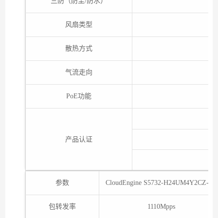
三防（防尘/防水）
风扇类型
散热方式
风
气流走向
左
PoE功能
产品认证
参数
CloudEngine S5732-H24UM4Y2CZ-V2
包转发率
1110Mpps