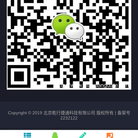
常见问题
购买流程
版权条款
北京乾行捷通荣获阿里巴巴国际站多项年度荣誉，持续引
领ICT与AI行业发展
2025/12/22
531
新闻中心
信创服务器
国产服务器
首批过测！超聚变通过超融合领域首个国家标准
2024/08/08
2462
新闻中心
Copyright © 2019 北京乾行捷通科技有限公司 版权所有 |
备案号
2232122
唯一非北美厂商！华为入选2024年Gartner®企业网络技
术成熟度报告AI Ethernet Fabric代表厂商
2024/08/07
1732
新闻中心