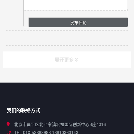
展开更多
网站导航
产品分类
我们的联络方式
技术中心
北京市昌平区北七家镇宏福国际创新中心B座4016
TEL:010-53383988 13810363143
解决方案