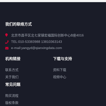
网站导航
产品分类
我们的联络方式
技术中心
北京市昌平区北七家镇宏福国际创新中心B座4016
TEL:010-53383988 13810363143
解决方案
e-mail:yangyd@qianxingdata.com
新闻中心
机构链接
下载与支持
关于我们
联系方式
资料下载
关于我们
视频中心
联系方式
常见问题
购买流程
版权条款
热门标签