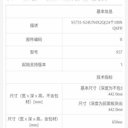
基本信息
S5731-S24UN4X2Q(24个100M/
描述
QSFP,P
部件编码
023
型号
S5731
起始支持版本
V20
技术指标
基本尺寸（深度为不包含
442.0mm×
尺寸（宽 x 深 x 高，不含包
材）[mm]
尺寸（深度为前面板突出的
442.0mm×
尺寸（宽 x 深 x 高，含包材）
650mm×
[mm]