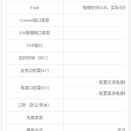
Flash
物理空间1GB，实际可用空间可使
Console接口类型
Eth管理网口类型
USB接口
实时时钟（RTC）
业务口防雷[kV]
共
- 配置交流电源模块
电源口防雷[kV]
- 配置直流电源模块
三防（防尘/防水）
风扇类型
散热方式
风冷散