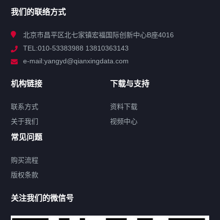
我们的联络方式
技术中心
北京市昌平区北七家镇宏福国际创新中心B座4016
TEL:010-53383988 13810363143
解决方案
e-mail:yangyd@qianxingdata.com
新闻中心
机构链接
下载与支持
关于我们
联系方式
资料下载
关于我们
视频中心
联系方式
常见问题
购买流程
版权条款
热门标签
关注我们的微信号
机构链接