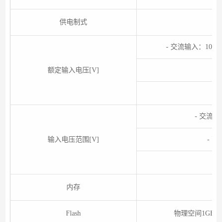
供电制式
- 交流输入：100V A
额定输入电压[V]
-
- 交流输入
输入电压范围[V]
- 高
- 
内存
Flash
物理空间1GB，实