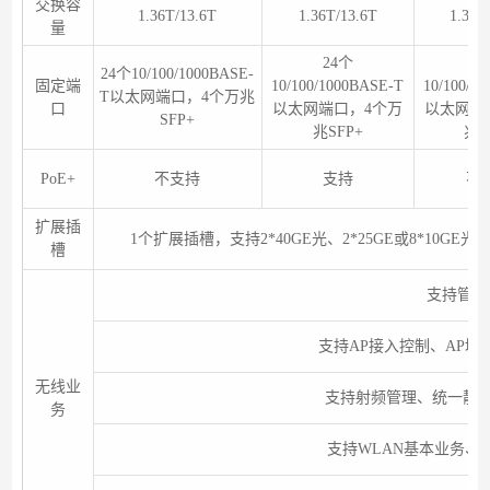
交换容
1.36T/13.6T
1.36T/13.6T
1.36T
量
24个
4
24个10/100/1000BASE-
固定端
10/100/1000BASE-T
10/100/1
T以太网端口，4个万兆
口
以太网端口，4个万
以太网端
SFP+
兆SFP+
兆S
PoE+
不支持
支持
不
扩展插
1个扩展插槽，支持2*40GE光、2*25GE或8*10GE光、
槽
支持管理1
支持AP接入控制、AP域
无线业
支持射频管理、统一静
务
支持WLAN基本业务、