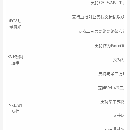
支持CAPWAP、Ta
支持直接对业务报文标记以获得
iPCA质
量感知
支持二三层网络网络级和设
支持作为Parent
SVF极简
支持2层
运维
支持与第三方厂
支持VxLAN二
支持集中式网关
VxLAN
特性
支持BGP-
支持通过Netc