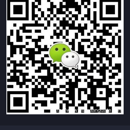
联系方式
关于我们
下载与支持
资料下载
视频中心
常见问题
购买流程
版权条款
北京乾行捷通荣获阿里巴巴国际站多项年度荣誉，持续引
领ICT与AI行业发展
2025/12/22
525
新闻中心
信创服务器
国产服务器
首批过测！超聚变通过超融合领域首个国家标准
2024/08/08
2457
新闻中心