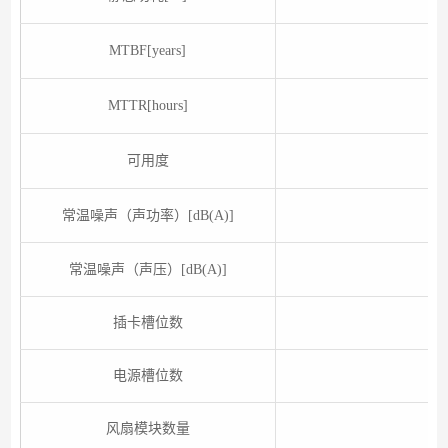
MTBF[years]
MTTR[hours]
可用度
常温噪声（声功率）[dB(A)]
常温噪声（声压）[dB(A)]
插卡槽位数
电源槽位数
风扇模块数量