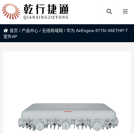
首页
/
产品中心
/
无线局域网
/
华为 AirEngine 8776I-X6ETHP-T
室外AP