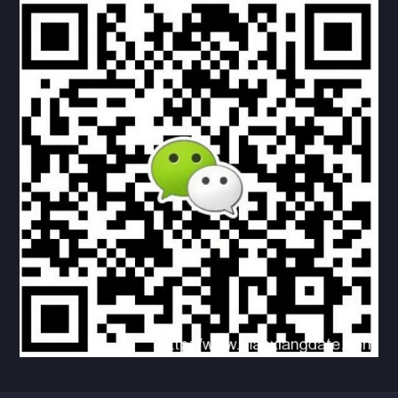
联系方式
关于我们
下载与支持
资料下载
视频中心
常见问题
购买流程
版权条款
北京乾行捷通荣获阿里巴巴国际站多项年度荣誉，持续引
领ICT与AI行业发展
2025/12/22
524
新闻中心
信创服务器
国产服务器
首批过测！超聚变通过超融合领域首个国家标准