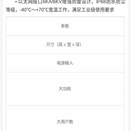
• 以太网接口6KA/6KV增强防雷设计，IP68防水防尘
等级，-40℃～+70℃宽温工作，满足工业级使用要求
参数
尺寸（高 x 宽 x 深）
电源输入
大功耗
大用户数