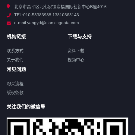
北京市昌平区北七家镇宏福国际创新中心B座4016
TEL:010-53383988 13810363143
解决方案
e-mail:yangyd@qianxingdata.com
新闻中心
机构链接
下载与支持
关于我们
联系方式
资料下载
关于我们
视频中心
联系方式
常见问题
购买流程
版权条款
热门标签
关注我们的微信号
机构链接
联系方式
关于我们
下载与支持