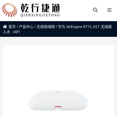
首页
/
产品中心
/
无线局域网
/
华为 AirEngine 8771-X1T 无线接
入点（AP）