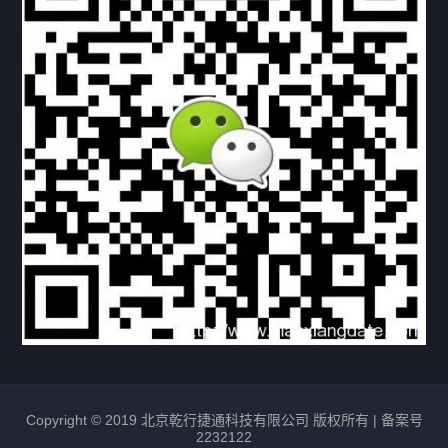
资料下载
视频中心
常见问题
购买流程
版权条款
北京乾行捷通荣获阿里巴巴国际站多项年度荣誉，持续引
领ICT与AI行业发展
2025/12/22
525
新闻中心
信创服务器
国产服务器
首批过测！超聚变通过超融合领域首个国家标准
2024/08/08
2457
新闻中心
Copyright © 2019 北京乾行捷通科技有限公司 版权所有 |
备案号
2232122
唯一非北美厂商！华为入选2024年Gartner®企业网络技