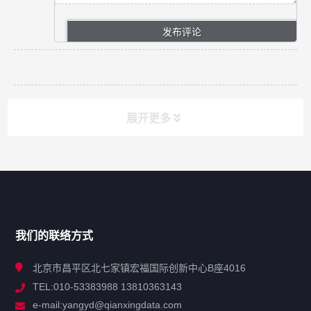
展开更多
网站导航
产品分类
我们的联络方式
技术中心
北京市昌平区北七家镇宏福国际创新中心B座4016
TEL:010-53383988 13810363143
解决方案
e-mail:yangyd@qianxingdata.com