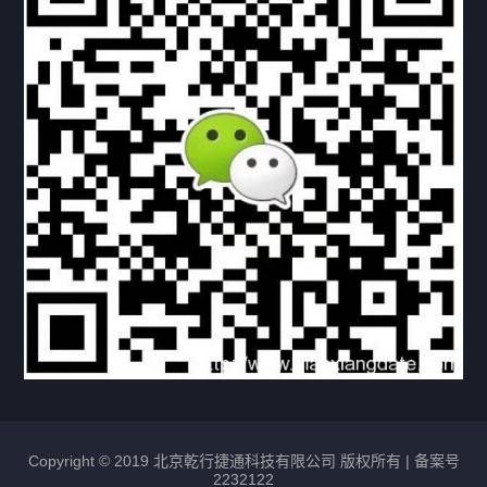
下载与支持
资料下载
视频中心
常见问题
购买流程
版权条款
北京乾行捷通荣获阿里巴巴国际站多项年度荣誉，持续引
领ICT与AI行业发展
2025/12/22
527
新闻中心
信创服务器
国产服务器
首批过测！超聚变通过超融合领域首个国家标准
2024/08/08
2461
新闻中心
Copyright © 2019 北京乾行捷通科技有限公司 版权所有 |
备案号
2232122