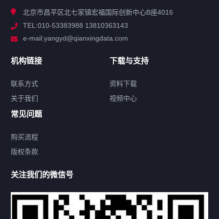
技术中心
北京市昌平区北七家镇宏福国际创新中心B座4016
TEL:010-53383988 13810363143
解决方案
e-mail:yangyd@qianxingdata.com
新闻中心
机构链接
下载与支持
关于我们
联系方式
资料下载
关于我们
视频中心
联系方式
常见问题
购买流程
版权条款
热门标签
关注我们的微信号
机构链接
联系方式
关于我们