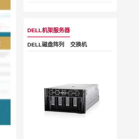
DELL机架服务器
DELL磁盘阵列
交换机
Dell Stor
2019/11/28
列
2U机架
4U机架式
DELL