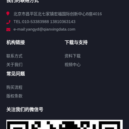
我们的联络方式
技术中心
北京市昌平区北七家镇宏福国际创新中心B座4016
TEL:010-53383988 13810363143
解决方案
e-mail:yangyd@qianxingdata.com
新闻中心
机构链接
下载与支持
关于我们
联系方式
资料下载
关于我们
视频中心
联系方式
常见问题
购买流程
版权条款
热门标签
关注我们的微信号
机构链接
联系方式
关于我们