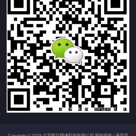
下载与支持
资料下载
视频中心
常见问题
购买流程
版权条款
北京乾行捷通荣获阿里巴巴国际站多项年度荣誉，持续引
领ICT与AI行业发展
2025/12/22
528
新闻中心
信创服务器
国产服务器
首批过测！超聚变通过超融合领域首个国家标准
2024/08/08
2462
新闻中心
Copyright © 2019 北京乾行捷通科技有限公司 版权所有 |
备案号