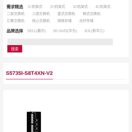
需求精选
1U机架式
2U机架式
3U机架式
4U机架式
二层交换机
三层交换机
盒式交换机
框式交换机
汇聚交换机
核心交换机
网络存储
光纤存储
品牌选择
DELL(戴尔)
HUAWEI(华为)
H3C(新华三)
S5735I-S8T4XN-V2