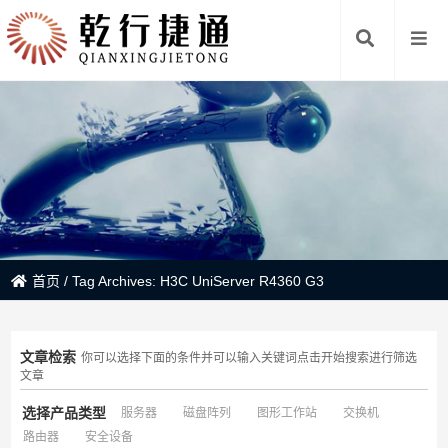
首页
/
Tag Archives: H3C UniServer R4360 G3
文章检索
你可以选择下面的条件并可以输入关键词点击开始搜索进行筛选
文章
选择产品类型
服务器
磁盘阵列
图形工作站
交换机
路由器
安全设备