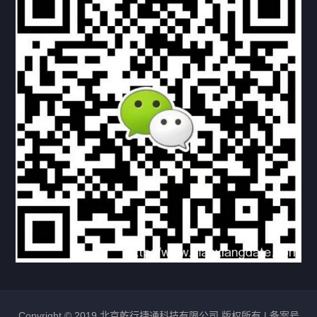
下载与支持
资料下载
视频中心
常见问题
购买流程
版权条款
北京乾行捷通荣获阿里巴巴国际站多项年度荣誉，持续引
领ICT与AI行业发展
2025/12/22
530
新闻中心
信创服务器
国产服务器
首批过测！超聚变通过超融合领域首个国家标准
2024/08/08
2462
新闻中心
Copyright © 2019 北京乾行捷通科技有限公司 版权所有 |
备案号