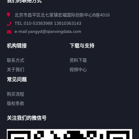
我们的联络方式
技术中心
北京市昌平区北七家镇宏福国际创新中心B座4016
TEL:010-53383988 13810363143
解决方案
e-mail:yangyd@qianxingdata.com
新闻中心
机构链接
下载与支持
关于我们
联系方式
资料下载
关于我们
视频中心
联系方式
常见问题
购买流程
版权条款
热门标签
关注我们的微信号
机构链接
联系方式
关于我们